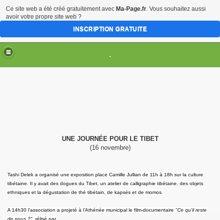
Ce site web a été créé gratuitement avec
Ma-Page.fr
. Vous souhaitez aussi
avoir votre propre site web ?
INSCRIPTION GRATUITE
.
TION
014
25 novembre 2016, Bordeaux))
UNE JOURNÉE POUR LE TIBET
(16 novembre)
rnier livre du Dalaï-lama (17 novembre 2016, Bordeaux)
.
.
Tashi Delek a organisé une exposition place Camille Jullian de 11h à 18h sur la culture
tibétaine. Il y avait des dogues du Tibet, un atelier de calligraphie tibétaine, des objets
ethniques et la dégustation de thé tibétain, de kapsés et de momos.
ma (3 juillet 2016, Bordeaux)
A 14h30 l'association a projeté à l'Athénée municipal le film-documentaire
"Ce qu'il reste
in (9-20 janvier 2016, Bordeaux)
de nous ?"
, rélisé par