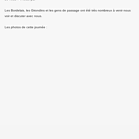
Les Bordelais, les Girondins et les gens de passage ont été très nombreux à venir nous
osciences par Pierre Bourges (8 janvier 2016, Bordeaux)
voir et discuter avec nous.
 rendu)
Les photos de cette journée :
se)
(photos)
Hollande, Président de la République (17 novembre)
abius, Président de la COP 21 (17 novembre)
nt" (6-8 novembre, Bordeaux)
tute of Performing Arts) (Bordeaux, 24 juillet)