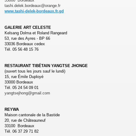
33000 Bordeaux
tashi.delek.bordeaux@orange.fr
www.tashi-delek-bordeaux.fr.gd
NE
SENT LES COULEURS DU TIBET
GALERIE ART CELESTE
Kelsang Dolma et Roland Rangeard
AQUITAINE
53, rue des Ayres - BP 66
33036 Bordeaux cedex
Tél. 05 56 48 15 76
S LE MONDE
RESTAURANT TIBÉTAIN YANGTSE JHONGE
(ouvert tous les jours sauf le lundi)
15, rue Émile Duployé
NS AU TIBET ET EN EXIL
33000 Bordeaux
Tél. 05 24 54 09 01
K BORDEAUX
yangtsejhong@gmail.com
REYWA
Maison cantonale de la Bastide
20, rue de Châteauneuf
33100 Bordeaux
Tél. 06 37 29 71 82