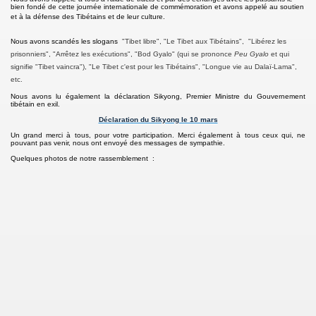
bien fondé de cette journée internationale de commémoration et avons appelé au soutien
et à la défense des Tibétains et de leur culture.
osciences par Pierre Bourges (8 janvier 2016, Bordeaux)
Nous avons scandés les slogans
"Tibet libre", "Le Tibet aux Tibétains", "Libérez les
prisonniers", "Arrêtez les exécutions", "Bod Gyalo" (qui se prononce
Peu Gyalo
et qui
 rendu)
signifie "Tibet vaincra"), "Le Tibet c'est pour les Tibétains", "Longue vie au Dalaï-Lama",
etc
.
se)
Nous avons lu également la déclaration Sikyong, Premier Ministre du Gouvernement
tibétain en exil.
(photos)
Déclaration du Sikyong le 10 mars
Un grand merci à tous, pour votre participation. Merci également à tous ceux qui, ne
pouvant pas venir, nous ont envoyé des messages de sympathie.
Quelques photos de notre rassemblement :
Hollande, Président de la République (17 novembre)
abius, Président de la COP 21 (17 novembre)
nt" (6-8 novembre, Bordeaux)
tute of Performing Arts) (Bordeaux, 24 juillet)