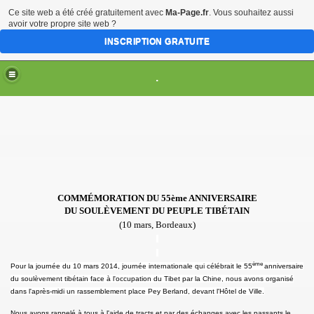
Ce site web a été créé gratuitement avec
Ma-Page.fr
. Vous souhaitez aussi
avoir votre propre site web ?
INSCRIPTION GRATUITE
.
TION
014
25 novembre 2016, Bordeaux))
COMMÉMORATION DU 55ème ANNIVERSAIRE
DU SOULÈVEMENT DU P
EUPLE TIBÉTAIN
rnier livre du Dalaï-lama (17 novembre 2016, Bordeaux)
(10 mars, Bordeaux)
.
.
ème
Pour la journée du 10 mars 2014, journée internationale qui célébrait le 55
anniversaire
du soulèvement tibétain face à l'occupation du Tibet par la Chine, nous avons organisé
ma (3 juillet 2016, Bordeaux)
dans l'après-midi un rassemblement place Pey Berland, devant l'Hôtel de Ville.
in (9-20 janvier 2016, Bordeaux)
Nous avons
rappelé à tous à l'aide de tracts et par des échanges avec les passants le