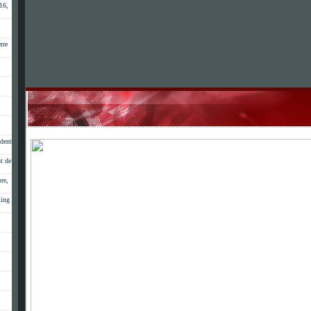
16,
rre
dent
t de
re,
ming