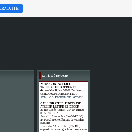
GRATUITE
Le Tibet à Bordeaux
NOUS CONTACTER :
TASHI DELEK BORDEAUX
44, rue Moulinié - 33000 Bordeaux
tashi.delek.bordeaux@orange.fr
Tashi Delek Bordeaux sur Facebook
CALLIGRAPHIE TIBÉTAINE :
ATELIER LETTRE ET DÉCOR
33 rue Élisée Reclus - 33400 Talence
05 56 96 31 01
Samedi 12 décembre (14h30-17h30) :
art postal (petite fabrique de courriers
insolites)
Dimanche 13 décembre (15h-19h) :
exposition de calligraphies, mandalas et