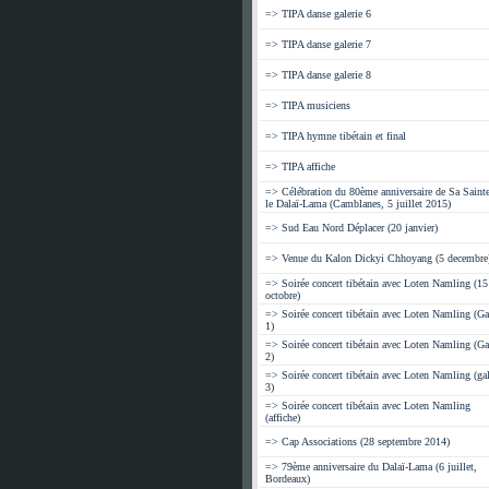
=> TIPA danse galerie 6
=> TIPA danse galerie 7
=> TIPA danse galerie 8
=> TIPA musiciens
=> TIPA hymne tibétain et final
=> TIPA affiche
=> Célébration du 80ème anniversaire de Sa Sainte
le Dalaï-Lama (Camblanes, 5 juillet 2015)
=> Sud Eau Nord Déplacer (20 janvier)
=> Venue du Kalon Dickyi Chhoyang (5 decembre
=> Soirée concert tibétain avec Loten Namling (15
octobre)
=> Soirée concert tibétain avec Loten Namling (Ga
1)
=> Soirée concert tibétain avec Loten Namling (Ga
2)
=> Soirée concert tibétain avec Loten Namling (gal
3)
=> Soirée concert tibétain avec Loten Namling
(affiche)
=> Cap Associations (28 septembre 2014)
=> 79ème anniversaire du Dalaï-Lama (6 juillet,
Bordeaux)