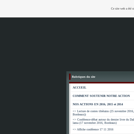
Ce site web a été c
Rubriques du site
ACCUEIL
COMMENT SOUTENIR NOTRE ACTION
NOS ACTIONS EN 2016, 2015 et 2014
=> Lecture de contes tibétains (25 novembre 2016,
Bordeaux))
=> Conférence-débat autour du dernier livre du Dal
lama (17 novembre 2016, Bordeaux)
=> Affiche conférence 17 11 2016