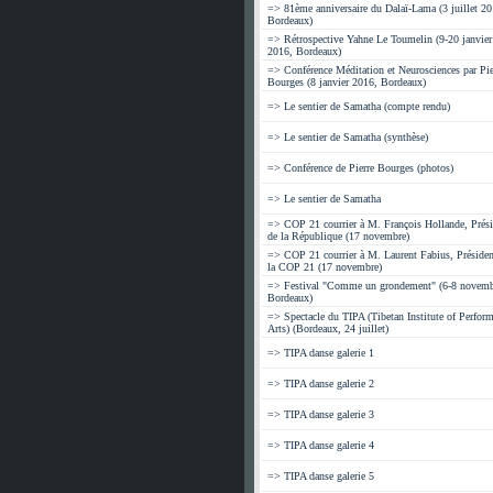
=> 81ème anniversaire du Dalaï-Lama (3 juillet 20
Bordeaux)
=> Rétrospective Yahne Le Toumelin (9-20 janvier
2016, Bordeaux)
=> Conférence Méditation et Neurosciences par Pie
Bourges (8 janvier 2016, Bordeaux)
=> Le sentier de Samatha (compte rendu)
=> Le sentier de Samatha (synthèse)
=> Conférence de Pierre Bourges (photos)
=> Le sentier de Samatha
=> COP 21 courrier à M. François Hollande, Prési
de la République (17 novembre)
=> COP 21 courrier à M. Laurent Fabius, Présiden
la COP 21 (17 novembre)
=> Festival "Comme un grondement" (6-8 novemb
Bordeaux)
=> Spectacle du TIPA (Tibetan Institute of Perfor
Arts) (Bordeaux, 24 juillet)
=> TIPA danse galerie 1
=> TIPA danse galerie 2
=> TIPA danse galerie 3
=> TIPA danse galerie 4
=> TIPA danse galerie 5