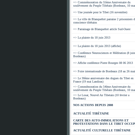
=> Commémoration du 55ème Anniversaire du
soulèvement du Peuple Tibétain (Bordeaux, 10 mar
=> Une journée pour le Tibet (16 novembre)
=> La ville de Blanquefort parraine 2 prisonniers d
conscience tibétains
=> Parrainage de Blanquefort article Sud-Ouest
=> La plainte du 18 juin 2013
=> La plainte du 18 juin 2013 (affiche)
=> Conférence Neurosciences et Méditation (8 juin
Bordeaux)
=> Affiche conférence Pierre Bourges 08 06 2013
=> Foire internationale de Bordeaux (18 au 26 mai
=> Le 30ème anniversaire des dogues du Tibet en
France (19 mai Landiras)
=> Commémoration du 54ème Anniversaire du
soulèvement du Peuple Tibétain (Bordeaux, 10 mar
=> Le Losar, Nouvel An Tibetain (10 fevrier a
Bordeaux)
NOS ACTIONS DEPUIS 2008
ACTUALITÉ TIBÉTAINE
CARTE DES AUTO-IMMOLATIONS ET
PROTESTATIONS DANS LE TIBET OCCU
ACTUALITÉ CULTURELLE TIBÉTAINE