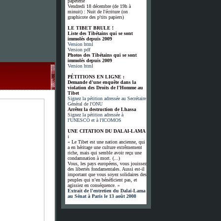
papeterie
Vendredi 18 décembre (de 19h à
minuit) : Nuit de l'écriture (on
graphicote des p'tits papiers)
LE TIBET BRULE !
Liste des Tibétains qui se sont
immolés depuis 2009
Version html
Version pdf
Photos des Tibétains qui se sont
immolés depuis 2009
Version html
PÉTITIONS EN LIGNE :
Demande d'une enquête dans la
violation des Droits de l'Homme au
Tibet
Signez la pétition adressée au Secrétaire
Général de l'ONU
Arrêtez la destruction de Lhassa
Signez la pétition adressée à
l'UNESCO et à l'ICOMOS
UNE CITATION DU DALAI-LAMA
:
« Le Tibet est une nation ancienne, qui
a en héritage une culture extrêmement
riche, mais qui semble avoir reçu une
condamnation à mort. (...)
Vous, les pays européens, vous jouissez
des libertés fondamentales. Aussi est-il
important que vous soyez solidaires des
peuples qui n’en bénéficient pas, et
agissiez en conséquence. »
Extrait de l'entretien du Dalaï-Lama
au Sénat à Paris le 13 août 2008