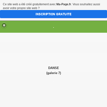
Ce site web a été créé gratuitement avec
Ma-Page.fr
. Vous souhaitez aussi
avoir votre propre site web ?
INSCRIPTION GRATUITE
.
TION
014
25 novembre 2016, Bordeaux))
DANSE
(galerie 7)
rnier livre du Dalaï-lama (17 novembre 2016, Bordeaux)
.
.
ma (3 juillet 2016, Bordeaux)
in (9-20 janvier 2016, Bordeaux)