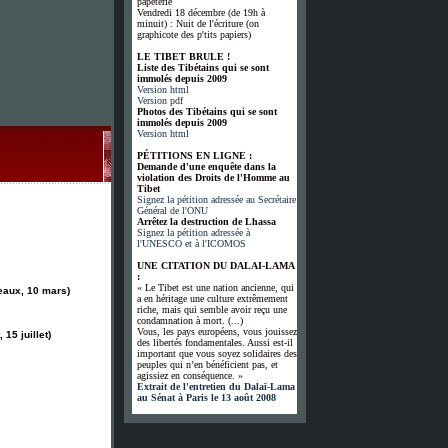
papeterie
Vendredi 18 décembre (de 19h à
minuit) : Nuit de l'écriture (on
graphicote des p'tits papiers)
LE TIBET BRULE !
Liste des Tibétains qui se sont
immolés depuis 2009
Version html
Version pdf
Photos des Tibétains qui se sont
immolés depuis 2009
Version html
PÉTITIONS EN LIGNE :
Demande d'une enquête dans la
violation des Droits de l'Homme au
Tibet
Signez la pétition adressée au Secrétaire
Général de l'ONU
Arrêtez la destruction de Lhassa
Signez la pétition adressée à
l'UNESCO et à l'ICOMOS
UNE CITATION DU DALAI-LAMA
:
« Le Tibet est une nation ancienne, qui
aux, 10 mars)
a en héritage une culture extrêmement
riche, mais qui semble avoir reçu une
condamnation à mort. (...)
Vous, les pays européens, vous jouissez
 15 juillet
)
des libertés fondamentales. Aussi est-il
important que vous soyez solidaires des
peuples qui n’en bénéficient pas, et
agissiez en conséquence. »
Extrait de l'entretien du Dalaï-Lama
au Sénat à Paris le 13 août 2008