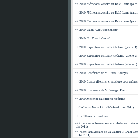
=> 2010 75ème anniversaire du Dalaï-Lama (galeri
=> 2010 75ème anniversaire du Dalaï-Lama (galeri
=> 2010 75ème anniversaire du Dalaï-Lama (galeri
=> 2010 Salon "Cap Associations"
=> 2010 "Le Tibet à Créon"
=> 2010 Exposition culturelle tibétaine (galerie 1)
=> 2010 Exposition culturelle tibétaine (galerie 2)
=> 2010 Exposition culturelle tibétaine (galerie 3)
=> 2010 Conférence de M. Pierre Bourges
=> 2010 Contes tibétains en musique pour enfants
=> 2010 Conférence de M. Wangpo Bashi
=> 2010 Atelier de calligraphie tibétaine
=> Le Losar, Nouvel An tibétain (6 mars 2011)
=> Le 10 mars à Bordeaux
=> Conférences Neurosciences - Médecine tibétaine
juin 2011)
=> 76ème anniversaire de Sa Sainteté le Dalaï-Lam
juillet 2011)