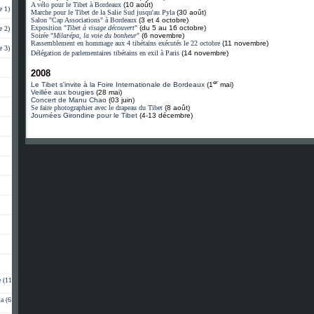
A vélo pour le Tibet à Bordeaux
(10 août)
e 1)
Marche pour le Tibet de la Salie Sud jusqu'au Pyla
(30 août)
Salon "Cap Associations" à Bordeaux
(3 et 4 octobre)
Exposition "
Tibet à visage découvert
"
(du 5 au 16 octobre)
e 2)
Soirée "
Milarépa, la voie du bonheur
"
(6 novembre)
Rassemblement en hommage aux 4 tibétains exécutés le 22 octobre
(11 novembre)
e 3)
Délégation de parlementaires tibétains en exil à Paris
(14 novembre)
2008
er
Le Tibet s'invite à la Foire Internationale de Bordeaux
(1
mai)
Veillée aux bougies
(28 mai)
Concert de Manu Chao
(03 juin)
Se faire photographier avec le drapeau du Tibet
(8 août)
Journées Girondine pour le Tibet
(4-13 décembre)
 (11
a (6