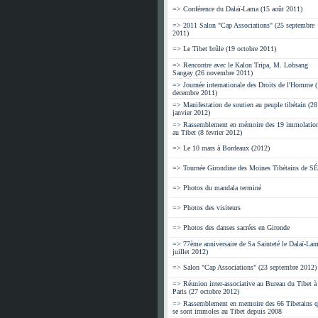
=> Conférence du Dalaï-Lama (15 août 2011)
=> 2011 Salon "Cap Associations" (25 septembre
2011)
=> Le Tibet brûle (19 octobre 2011)
=> Rencontre avec le Kalon Tripa, M. Lobsang
Sangay (26 novembre 2011)
=> Journée internationale des Droits de l'Homme 
decembre 2011)
=> Manifestation de soutien au peuple tibétain (28
janvier 2012)
=> Rassemblement en mémoire des 19 immolatio
au Tibet (8 fevrier 2012)
=> Le 10 mars à Bordeaux (2012)
=> Tournée Girondine des Moines Tibétains de 
=> Photos du mandala terminé
=> Photos des visiteurs
=> Photos des danses sacrées en Gironde
=> 77ème anniversaire de Sa Sainteté le Dalaï-Lam
juillet 2012)
=> Salon "Cap Associations" (23 septembre 2012)
=> Réunion inter-associative au Bureau du Tibet à
Paris (27 octobre 2012)
=> Rassemblement en memoire des 66 Tibetains q
se sont immoles au Tibet depuis 2008