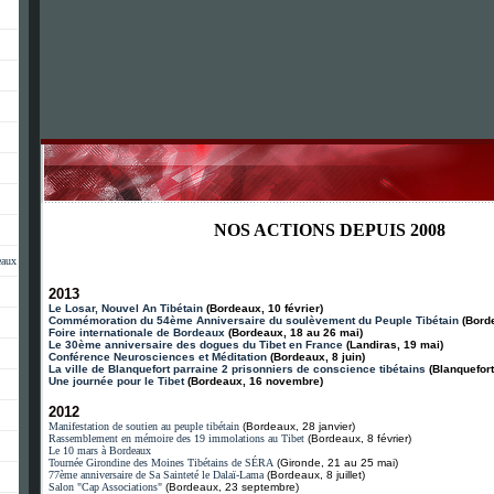
NOS ACTIONS DEPUIS 2008
.
eaux
.
2013
Le Losar, Nouvel An Tibétain
(Bordeaux, 10 février)
Commémoration du 54ème Anniversaire du soulèvement du Peuple Tibétain
(Borde
Foire internationale de Bordeaux
(Bordeaux, 18 au 26 mai)
Le 30ème anniversaire des dogues du Tibet en France
(Landiras, 19 mai)
Conférence Neurosciences et Méditation
(Bordeaux, 8 juin)
La ville de Blanquefort parraine 2 prisonniers de conscience tibétains
(Blanquefort,
Une journée pour le Tibet
(Bordeaux, 16 novembre)
2012
Manifestation de soutien au peuple tibétain
(Bordeaux, 28 janvier)
Rassemblement en mémoire des 19 immolations au Tibet
(Bordeaux, 8 février)
Le 10 mars à Bordeaux
Tournée Girondine des Moines Tibétains de SÉRA
(Gironde, 21 au 25 mai)
77ème anniversaire de Sa Sainteté le Dalaï-Lama
(Bordeaux, 8 juillet)
Salon "Cap Associations"
(Bordeaux, 23 septembre)