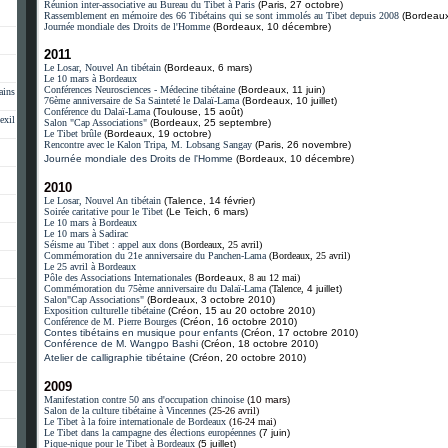
Réunion inter-associative au Bureau du Tibet à Paris
(Paris, 27 octobre)
Rassemblement en mémoire des 66 Tibétains qui se sont immolés au Tibet depuis 2008
(Bordeaux
Journée mondiale des Droits de l'Homme
(Bordeaux, 10 décembre)
2011
Le Losar, Nouvel An tibétain
(Bordeaux, 6 mars)
Le 10 mars à Bordeaux
Conférences Neurosciences - Médecine tibétaine
(Bordeaux, 11 juin)
ains
76ème anniversaire de Sa Sainteté le Dalaï-Lama
(Bordeaux, 10 juillet)
Conférence du Dalaï-Lama
(Toulouse, 15 août)
exil
Salon "Cap Associations"
(Bordeaux, 25 septembre)
Le Tibet brûle
(Bordeaux, 19 octobre)
Rencontre avec le Kalon Tripa, M. Lobsang Sangay
(Paris, 26 novembre)
Journée mondiale des Droits de l'Homme
(Bordeaux, 10 décembre)
2010
Le Losar, Nouvel An tibétain
(Talence, 14 février)
Soirée caritative pour le Tibet
(Le Teich, 6 mars)
Le 10 mars à Bordeaux
Le 10 mars à Sadirac
Séisme au Tibet : appel aux dons
(Bordeaux, 25 avril)
Commémoration du 21e anniversaire du Panchen-Lama
(Bordeaux, 25 avril)
Le 25 avril à Bordeaux
Pôle des Associations Internationales
(Bordeaux,
8 au 12 mai)
Commémoration du 75ème anniversaire du Dalaï-Lama
(Talence,
4 juillet)
Salon"Cap Associations"
(Bordeaux, 3 octobre 2010)
Exposition culturelle tibétaine
(Créon, 15 au 20 octobre 2010)
Conférence de M. Pierre Bourges
(Créon, 16 octobre 2010)
Contes tibétains en musique pour enfants
(Créon, 17 octobre 2010)
Conférence de M. Wangpo Bashi
(Créon, 18 octobre 2010)
Atelier de calligraphie tibétaine
(Créon, 20 octobre 2010)
2009
Manifestation contre 50 ans d'occupation chinoise
(10 mars)
Salon de la culture tibétaine à Vincennes
(25-26 avril)
Le Tibet à la foire internationale de Bordeaux
(16-24 mai)
Le Tibet dans la campagne des élections européennes
(7 juin)
Pique-nique pour le Tibet à Bordeaux
(5 juillet)