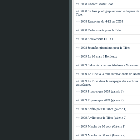
=> 2008 Concert Manu Chao
=> 2008 Se faire photographier avec le drapeau du
Tibet
=> 2008 Rencontre du 4-12 au CG33
=> 2008 Cerfs-volants pour le Tibet
=> 2008 Anniversaire DUDH
=> 2008 Journées girondines pour le Tibet
=> 2009 Le 10 mars à Bordeaux
=> 2009 Salon de la culture tibétaine à Vincennes
=> 2009 Le Tibet à la foire internationale de Bord
=> 2009 Le Tibet dans la campagne des élections
européennes
=> 2009 Pique-nique 2009 (galerie 1)
=> 2009 Pique-nique 2009 (galerie 2)
=> 2009 A vélo pour le Tibet (galerie 1)
=> 2009 A vélo pour le Tibet (galerie 2)
=> 2009 Marche du 30 août (Galerie 1)
=> 2009 Marche du 30 août (Galerie 2)