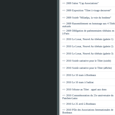
=> 2009 Salon "Cap Associations"
=> 2009 Exposition "Tibet à visage decouvert"
=> 2009 Soirée "Milarépa, la voie du bonheur"
=> 2009 Rassemblement en hommage aux 4 Tibét
exécutés
=> 2009 Délégation de parlementaires tibétains en 
à Paris
=> 2010 Le Losar, Nouvel An tibétain (galerie 1)
=> 2010 Le Losar, Nouvel An tibétain (galerie 2)
=> 2010 Le Losar, Nouvel An tibétain (galerie 3)
=> 2010 Soirée caritative pour le Tibet (soirée)
=> 2010 Soirée caritative pour le Tibet (affiche)
=> 2010 Le 10 mars à Bordeaux
=> 2010 Le 10 mars à Sadirac
=> 2010 Séisme au Tibet : appel aux dons
=> 2010 Commémoration du 21e anniversaire du
Panchen-Lama
=> 2010 Le 25 avril à Bordeaux
=> 2010 Pôle des Associations Internationales de
Bordeaux