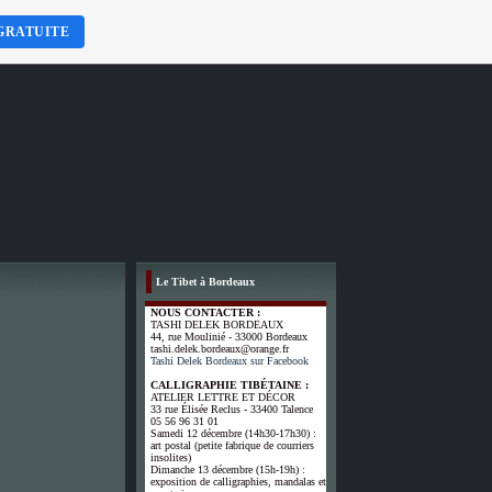
GRATUITE
Le Tibet à Bordeaux
NOUS CONTACTER :
TASHI DELEK BORDEAUX
44, rue Moulinié - 33000 Bordeaux
tashi.delek.bordeaux@orange.fr
Tashi Delek Bordeaux sur Facebook
CALLIGRAPHIE TIBÉTAINE :
ATELIER LETTRE ET DÉCOR
33 rue Élisée Reclus - 33400 Talence
05 56 96 31 01
Samedi 12 décembre (14h30-17h30) :
art postal (petite fabrique de courriers
insolites)
Dimanche 13 décembre (15h-19h) :
exposition de calligraphies, mandalas et