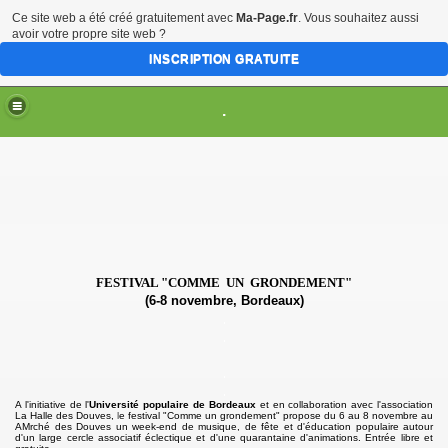
Ce site web a été créé gratuitement avec
Ma-Page.fr
. Vous souhaitez aussi
avoir votre propre site web ?
INSCRIPTION GRATUITE
.
TION
014
25 novembre 2016, Bordeaux))
FESTIVAL "COMME UN GRONDEMENT"
(6-8 novembre, Bordeaux)
rnier livre du Dalaï-lama (17 novembre 2016, Bordeaux)
.
.
.
.
ma (3 juillet 2016, Bordeaux)
A
l'initiative de l'
Université populaire de Bordeaux
et en collaboration avec l'association
La Halle des Douves
,
l
e festival "Comme un grondement" propose du 6 au 8 novembre au
AMrché des Douves un week-end de musique, de fête et d'éducation populaire autour
d'un large cercle associatif éclectique et d'une quarantaine d'animations. Entrée libre et
in (9-20 janvier 2016, Bordeaux)