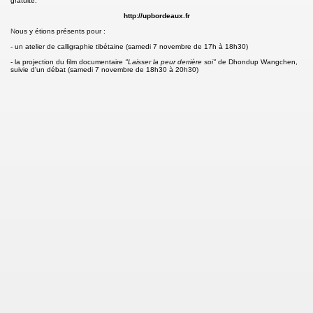
gratuite.
http://upbordeaux.fr
osciences par Pierre Bourges (8 janvier 2016, Bordeaux)
N
ous y étions présents pour :
- un atelier de calligraphie tibétaine (samedi 7 novembre de 17h à 18h30)
 rendu)
- la projection du film documentaire
"Laisser la peur derrière soi"
de Dhondup Wangchen,
suivie d'un débat (samedi 7 novembre de 18h30 à 20h30)
se)
(photos)
Hollande, Président de la République (17 novembre)
abius, Président de la COP 21 (17 novembre)
nt" (6-8 novembre, Bordeaux)
tute of Performing Arts) (Bordeaux, 24 juillet)