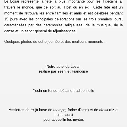
Le Losar représente la fête la plus importante pour les Tibétains à
travers le monde, que ce soit au Tibet ou en exil. Cette fête est un
33
moment de retrouvailles entre familles et amis et est célébrée pendant
15 jours
avec les principales célébrations sur les trois premiers jours,
t
caractérisées par des cérémonies religieuses, de la musique, de la
danse et un esprit général de réjouissances.
Quelques photos de cette journée et des meilleurs moments :
le Tibet
Notre autel du Losar,
réalisé par Yeshi et Françoise
ine à Vincennes
ationale de Bordeaux
Yeshi en tenue tibétaine traditionnelle
ne des élections européennes
1)
Assiettes de
tu
(à base de
tsampa
,
farine d'orge) et de
dresil
(riz et
fruits secs)
pour accueillir les invités
2)