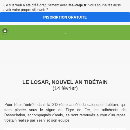
Ce site web a été créé gratuitement avec
Ma-Page.fr
. Vous souhaitez aussi
avoir votre propre site web ?
INSCRIPTION GRATUITE
.
TION
014
LE LOSAR, NOUVEL AN TIBÉTAIN
(14 février)
e internationale de Bordeaux
Pour fêter l'entrée dans la 2137ème année du calendrier tibétain, qui
sera placée sous le signe du Tigre de Fer, les adhérents de
l'association, accompagnés d'amis, se sont retrouvés autour d'un repas
tibétain réalisé par Yeshi et son équipe.
ec le drapeau du Tibet