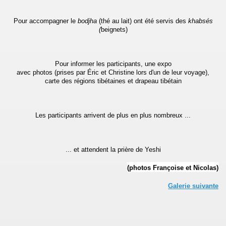
e 1)
Pour accompagner le
bodjha
(thé au lait) ont été servis des
khabsés
(
beignets)
e 2)
e 1)
Pour informer les participants, une expo
avec photos (prises par Éric et Christine lors d'un de leur voyage),
e 2)
carte des régions tibétaines et drapeau tibétain
"
Les participants arrivent de plus en plus nombreux ...
e decouvert"
 du bonheur"
... et attendent la prière de Yeshi
ge aux 4 Tibétains exécutés
(photos Françoise et Nicolas)
es tibétains en exil à Paris
Galerie suivante
in (galerie 1)
in (galerie 2)