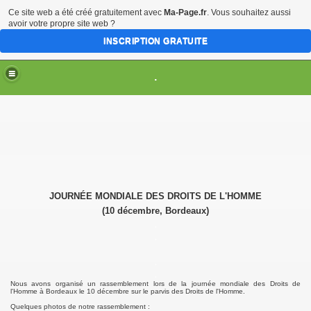
Ce site web a été créé gratuitement avec
Ma-Page.fr
. Vous souhaitez aussi
avoir votre propre site web ?
INSCRIPTION GRATUITE
.
TION
014
JOURNÉE MONDIALE DES
DROITS DE L'HOMME
(10 décembre, Bordeaux)
e internationale de Bordeaux
.
.
.
.
Nous avons organisé un rassemblement lors de la journée mondiale des Droits de
l'Homme à Bordeaux le 10 décembre sur le parvis des Droits de l'Homme.
Quelques photos de notre rassemblement :
ec le drapeau du Tibet