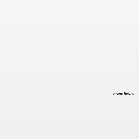
33
t
le Tibet
ine à Vincennes
ationale de Bordeaux
photos Roland
ne des élections européennes
1)
2)