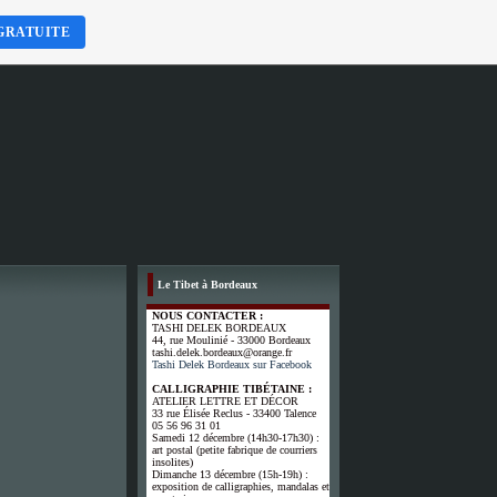
GRATUITE
Le Tibet à Bordeaux
NOUS CONTACTER :
TASHI DELEK BORDEAUX
44, rue Moulinié - 33000 Bordeaux
tashi.delek.bordeaux@orange.fr
Tashi Delek Bordeaux sur Facebook
CALLIGRAPHIE TIBÉTAINE :
ATELIER LETTRE ET DÉCOR
33 rue Élisée Reclus - 33400 Talence
05 56 96 31 01
Samedi 12 décembre (14h30-17h30) :
art postal (petite fabrique de courriers
insolites)
Dimanche 13 décembre (15h-19h) :
exposition de calligraphies, mandalas et