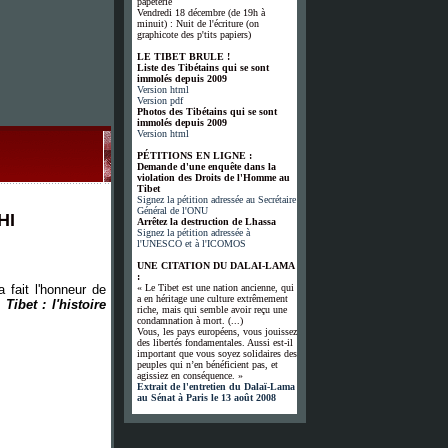
papeterie
Vendredi 18 décembre (de 19h à
minuit) : Nuit de l'écriture (on
graphicote des p'tits papiers)
LE TIBET BRULE !
Liste des Tibétains qui se sont
immolés depuis 2009
Version html
Version pdf
Photos des Tibétains qui se sont
immolés depuis 2009
Version html
PÉTITIONS EN LIGNE :
Demande d'une enquête dans la
violation des Droits de l'Homme au
Tibet
Signez la pétition adressée au Secrétaire
Général de l'ONU
HI
Arrêtez la destruction de Lhassa
Signez la pétition adressée à
l'UNESCO et à l'ICOMOS
UNE CITATION DU DALAI-LAMA
:
 fait l'honneur de
« Le Tibet est une nation ancienne, qui
a en héritage une culture extrêmement
 Tibet : l'histoire
riche, mais qui semble avoir reçu une
condamnation à mort. (...)
Vous, les pays européens, vous jouissez
des libertés fondamentales. Aussi est-il
important que vous soyez solidaires des
peuples qui n’en bénéficient pas, et
agissiez en conséquence. »
Extrait de l'entretien du Dalaï-Lama
au Sénat à Paris le 13 août 2008