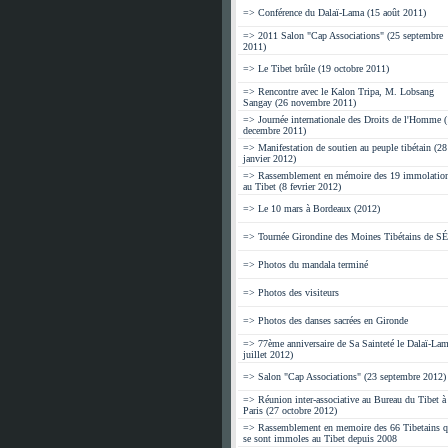
=> Conférence du Dalaï-Lama (15 août 2011)
=> 2011 Salon "Cap Associations" (25 septembre
2011)
=> Le Tibet brûle (19 octobre 2011)
=> Rencontre avec le Kalon Tripa, M. Lobsang
Sangay (26 novembre 2011)
=> Journée internationale des Droits de l'Homme 
decembre 2011)
=> Manifestation de soutien au peuple tibétain (28
janvier 2012)
=> Rassemblement en mémoire des 19 immolatio
au Tibet (8 fevrier 2012)
=> Le 10 mars à Bordeaux (2012)
=> Tournée Girondine des Moines Tibétains de 
=> Photos du mandala terminé
=> Photos des visiteurs
=> Photos des danses sacrées en Gironde
=> 77ème anniversaire de Sa Sainteté le Dalaï-Lam
juillet 2012)
=> Salon "Cap Associations" (23 septembre 2012)
=> Réunion inter-associative au Bureau du Tibet à
Paris (27 octobre 2012)
=> Rassemblement en memoire des 66 Tibetains q
se sont immoles au Tibet depuis 2008