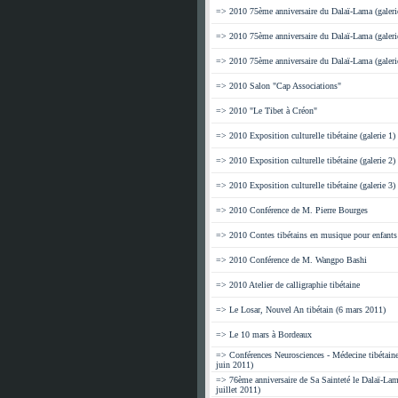
=> 2010 75ème anniversaire du Dalaï-Lama (galeri
=> 2010 75ème anniversaire du Dalaï-Lama (galeri
=> 2010 75ème anniversaire du Dalaï-Lama (galeri
=> 2010 Salon "Cap Associations"
=> 2010 "Le Tibet à Créon"
=> 2010 Exposition culturelle tibétaine (galerie 1)
=> 2010 Exposition culturelle tibétaine (galerie 2)
=> 2010 Exposition culturelle tibétaine (galerie 3)
=> 2010 Conférence de M. Pierre Bourges
=> 2010 Contes tibétains en musique pour enfants
=> 2010 Conférence de M. Wangpo Bashi
=> 2010 Atelier de calligraphie tibétaine
=> Le Losar, Nouvel An tibétain (6 mars 2011)
=> Le 10 mars à Bordeaux
=> Conférences Neurosciences - Médecine tibétaine
juin 2011)
=> 76ème anniversaire de Sa Sainteté le Dalaï-Lam
juillet 2011)