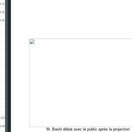
e 1)
e 2)
e 3)
 (11
a (6
M. Bashi débat avec le public après la projection