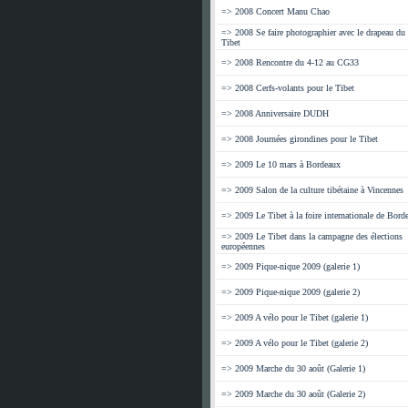
=> 2008 Concert Manu Chao
=> 2008 Se faire photographier avec le drapeau du
Tibet
=> 2008 Rencontre du 4-12 au CG33
=> 2008 Cerfs-volants pour le Tibet
=> 2008 Anniversaire DUDH
=> 2008 Journées girondines pour le Tibet
=> 2009 Le 10 mars à Bordeaux
=> 2009 Salon de la culture tibétaine à Vincennes
=> 2009 Le Tibet à la foire internationale de Bord
=> 2009 Le Tibet dans la campagne des élections
européennes
=> 2009 Pique-nique 2009 (galerie 1)
=> 2009 Pique-nique 2009 (galerie 2)
=> 2009 A vélo pour le Tibet (galerie 1)
=> 2009 A vélo pour le Tibet (galerie 2)
=> 2009 Marche du 30 août (Galerie 1)
=> 2009 Marche du 30 août (Galerie 2)