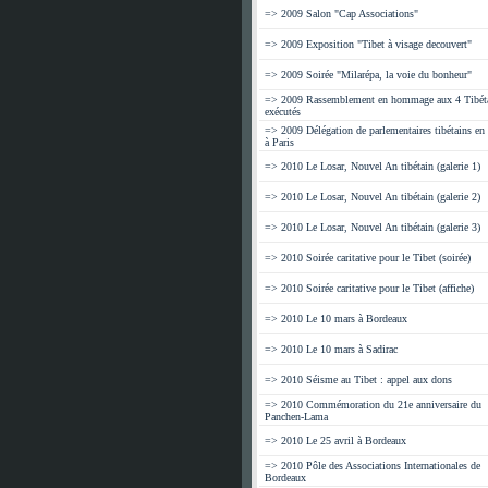
=> 2009 Salon "Cap Associations"
=> 2009 Exposition "Tibet à visage decouvert"
=> 2009 Soirée "Milarépa, la voie du bonheur"
=> 2009 Rassemblement en hommage aux 4 Tibét
exécutés
=> 2009 Délégation de parlementaires tibétains en 
à Paris
=> 2010 Le Losar, Nouvel An tibétain (galerie 1)
=> 2010 Le Losar, Nouvel An tibétain (galerie 2)
=> 2010 Le Losar, Nouvel An tibétain (galerie 3)
=> 2010 Soirée caritative pour le Tibet (soirée)
=> 2010 Soirée caritative pour le Tibet (affiche)
=> 2010 Le 10 mars à Bordeaux
=> 2010 Le 10 mars à Sadirac
=> 2010 Séisme au Tibet : appel aux dons
=> 2010 Commémoration du 21e anniversaire du
Panchen-Lama
=> 2010 Le 25 avril à Bordeaux
=> 2010 Pôle des Associations Internationales de
Bordeaux