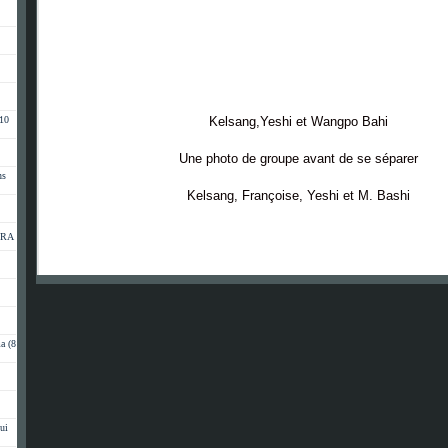
(10
Kelsang,Yeshi
et Wangpo Bahi
Une photo de groupe avant de se séparer
ns
Kelsang, Françoise, Yeshi et M. Bashi
SÉRA
a (8
ui