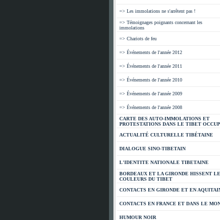
=> Les immolations ne s'arrêtent pas !
=> Témoignages poignants concernant les
immolations
=> Chariots de feu
=> Événements de l'année 2012
=> Événements de l'année 2011
=> Événements de l'année 2010
=> Événements de l'année 2009
=> Événements de l'année 2008
CARTE DES AUTO-IMMOLATIONS ET
PROTESTATIONS DANS LE TIBET OCCU
ACTUALITÉ CULTURELLE TIBÉTAINE
DIALOGUE SINO-TIBETAIN
L'IDENTITE NATIONALE TIBETAINE
BORDEAUX ET LA GIRONDE HISSENT L
COULEURS DU TIBET
CONTACTS EN GIRONDE ET EN AQUITAI
CONTACTS EN FRANCE ET DANS LE MO
HUMOUR NOIR