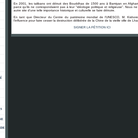
En 2001, les talibans ont détruit des Bouddhas de 1500 ans à Bamiyan en Afghani
parce qu'ils ne correspondaient pas à leur "idéologie politique et religieuse". Nous n
autre site d'une telle importance historique et culturelle se faire détruire.
En tant que Directeur du Centre du patrimoine mondial de l'UNESCO, M. Kishore
l'influence pour faire cesser la destruction délibérée de la Chine de la vieille ville de Lh
SIGNER LA PÉTITION ICI
PÉ
ES
NE
NDE