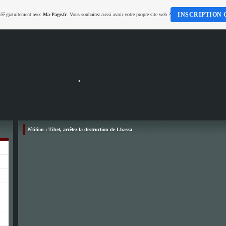
INSCRIPTION 
réé gratuitement avec
Ma-Page.fr
. Vous souhaitez aussi avoir votre propre site web ?
.
Pétition : Tibet, arrêtez la destruction de Lhassa