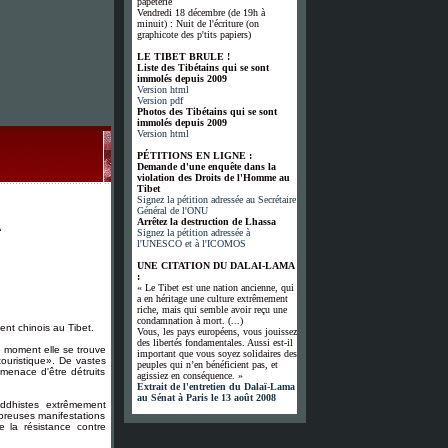
papeterie
Vendredi 18 décembre (de 19h à
minuit) : Nuit de l'écriture (on
graphicote des p'tits papiers)
LE TIBET BRULE !
Liste des Tibétains qui se sont
immolés depuis 2009
Version html
Version pdf
Photos des Tibétains qui se sont
immolés depuis 2009
Version html
PÉTITIONS EN LIGNE :
Demande d'une enquête dans la
violation des Droits de l'Homme au
Tibet
Signez la pétition adressée au Secrétaire
Général de l'ONU
Arrêtez la destruction de Lhassa
A
Signez la pétition adressée à
l'UNESCO et à l'ICOMOS
UNE CITATION DU DALAI-LAMA
:
« Le Tibet est une nation ancienne, qui
a en héritage une culture extrêmement
riche, mais qui semble avoir reçu une
condamnation à mort. (...)
ent chinois au Tibet.
Vous, les pays européens, vous jouissez
des libertés fondamentales. Aussi est-il
e moment elle se trouve
important que vous soyez solidaires des
touristique». De vastes
peuples qui n’en bénéficient pas, et
menace d'être détruits
agissiez en conséquence. »
Extrait de l'entretien du Dalaï-Lama
au Sénat à Paris le 13 août 2008
uddhistes extrêmement
breuses manifestations
e la résistance contre