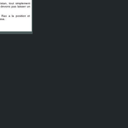
stan, tout simplement
e devons pas laisser un
 Rao a la position et
assa.