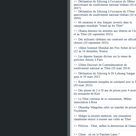
=> Déclaration du Sikyong à l'occasion du 58ème
anniversaire du soulèvement national tibétain (10 
2017)
=> Déclaration du Sikyong à l'occasion du 57ème
anniversaire du soulèvement national tibétain (10 
2016)
=> 66 senateurs et elus français investis dans la
campagne mondiale "Stand up for Tibet"
=> Obama denonce les atteintes aux libertes en Ch
et au Tibet (26 septembre 2015)
=> Des militants tibétains ont confronté un officie
chinois (19 septembre 2015)
=> 14ème Sommet Mondial des Prix Nobel de la 
(12 au 14 decembre, Rome)
=> Les deputes français divises sur la venue de
policiers chinois à Paris
=> 55ème Discours de Commémoration du
soulèvement national au Tibet (10 mars 2014)
=> Déclaration du Sikyong le Dr Lobsang Sangay
pour le 10 mars 2013
=> Rassemblement européen en solidarité avec le T
(10 mars 2013)
=> Des peines de 2 à 10 ans de prison pour 4 moi
du monastère de Kirti
=> Le Tibet continue de se consummer, 98ème
immolation à Bora
=> Dhondup Wangchen subit un transfert de prison
l'isolement
=> Malgre la securite renforcee, une journaliste
canadienne reussit à tourner une video au Tibet
=> Pétition : Tibet, arrêtez la destruction de Lhass
=> Chine : où est le Panchen Lama ?