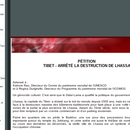
mars
mars
ine
l
Paix
PÉTITION
TIBET - ARRÊTÉ LA DESTRUCTION DE LHASS
.
.
.
ibet
.
Adressé à :
Kishore Rao, Directeur du Centre du patrimoine mondial de l'UNESCO
nes
et à Regina Durighello, Directeur du Programme du patrimoine mondial de l'ICOMOS
Un génocide culturel. C'est ainsi que le Dalaï-Lama a qualifié la politique du gouvernem
Lhassa, la capitale du Tibet, a résisté sur le toit du monde depuis 1500 ans, mais en c
 et
face à la destruction massive des bâtiments traditionnels pour faire place à une «ville 
zones de la partie la plus ancienne de Lhassa, datant du 7ème siècle, sont sous la 
pour être remplacé par un «centre commercial» et d'un parking souterrain.
Parmi les quartiers mis en périls le Barkhor, une rue pour des processions bo
a
importante autour du temple du Jokhang, et cette artère est aussi le théâtre de nom
au cours des dernières six décennies, la vieille ville de Lhassa est un symbole d
l'occupation chinoise.