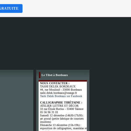
GRATUITE
Le Tibet à Bordeaux
NOUS CONTACTER :
TASHI DELEK BORDEAUX
44, rue Moulinié - 33000 Bordeaux
tashi.delek.bordeaux@orange.fr
Tashi Delek Bordeaux sur Facebook
CALLIGRAPHIE TIBÉTAINE :
ATELIER LETTRE ET DÉCOR
33 rue Élisée Reclus - 33400 Talence
05 56 96 31 01
Samedi 12 décembre (14h30-17h30) :
art postal (petite fabrique de courriers
insolites)
Dimanche 13 décembre (15h-19h) :
exposition de calligraphies, mandalas et