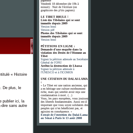
papeterie
Vendredi 18 décembre (de 19h à
minuit) : Nuit de l'écriture (on
graphicote des p'tits papiers)
LE TIBET BRULE !
Liste des Tibétains qui se sont
immolés depuis 2009
Version html
Version pdf
Photos des Tibétains qui se sont
immolés depuis 2009
Version html
PÉTITIONS EN LIGNE :
Demande d'une enquête dans la
violation des Droits de l'Homme au
Tibet
Signez la pétition adressée au Secrétaire
Général de l'ONU
Arrêtez la destruction de Lhassa
Signez la pétition adressée à
l'UNESCO et à l'ICOMOS
itulé « Histoire
UNE CITATION DU DALAI-LAMA
:
« Le Tibet est une nation ancienne, qui
. De plus, le
a en héritage une culture extrêmement
riche, mais qui semble avoir reçu une
condamnation à mort. (...)
Vous, les pays européens, vous jouissez
publier ici, la
des libertés fondamentales. Aussi est-il
-dire sans autre
important que vous soyez solidaires des
peuples qui n’en bénéficient pas, et
agissiez en conséquence. »
Extrait de l'entretien du Dalaï-Lama
au Sénat à Paris le 13 août 2008