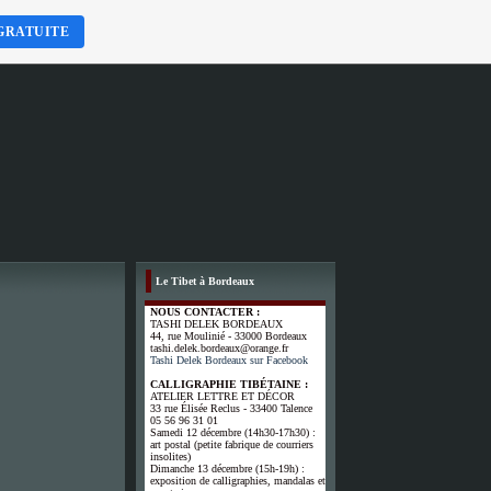
GRATUITE
Le Tibet à Bordeaux
NOUS CONTACTER :
TASHI DELEK BORDEAUX
44, rue Moulinié - 33000 Bordeaux
tashi.delek.bordeaux@orange.fr
Tashi Delek Bordeaux sur Facebook
CALLIGRAPHIE TIBÉTAINE :
ATELIER LETTRE ET DÉCOR
33 rue Élisée Reclus - 33400 Talence
05 56 96 31 01
Samedi 12 décembre (14h30-17h30) :
art postal (petite fabrique de courriers
insolites)
Dimanche 13 décembre (15h-19h) :
exposition de calligraphies, mandalas et