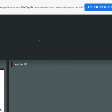
INSCRIPTION 
réé gratuitement avec
Ma-Page.fr
. Vous souhaitez aussi avoir votre propre site web ?
.
Logo des JO
PÉ