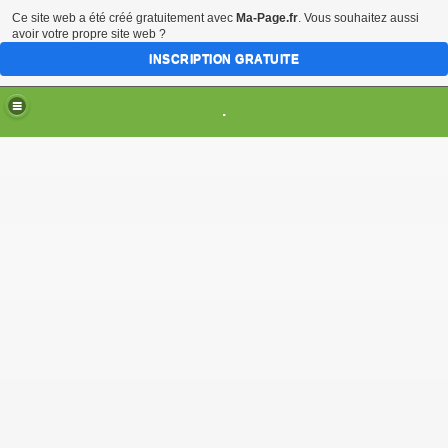
Ce site web a été créé gratuitement avec
Ma-Page.fr
. Vous souhaitez aussi
avoir votre propre site web ?
INSCRIPTION GRATUITE
.
embre, Bordeaux)
TION
014
 ET PROTESTATIONS DANS LE TIBET OCCUPÉ